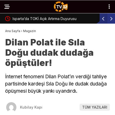
Isparta’da TOKİ Açık Artırma Duyurusu
Uluborlu’
Ana Sayfa
›
Magazin
Dilan Polat ile Sıla
Doğu dudak dudağa
öpüştüler!
İnternet fenomeni Dilan Polat’ın verdiği tahliye
partisinde kardeşi Sıla Doğu ile dudak dudağa
öpüşmesi büyük yankı uyandırdı.
Kubilay Kapı
TÜM YAZILARI