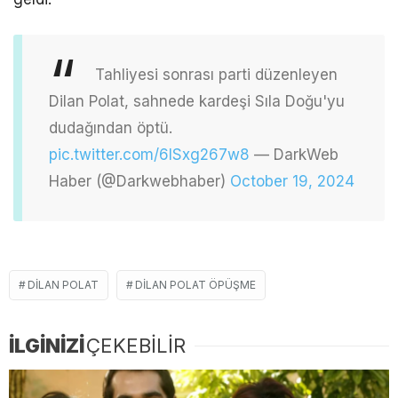
Tahliyesi sonrası parti düzenleyen
Dilan Polat, sahnede kardeşi Sıla Doğu'yu
dudağından öptü.
pic.twitter.com/6ISxg267w8
— DarkWeb
Haber (@Darkwebhaber)
October 19, 2024
DILAN POLAT
DILAN POLAT ÖPÜŞME
İLGİNİZİ
ÇEKEBİLİR