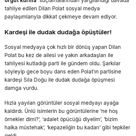
örgüt kurma’
suçlamalarından yargılandığı davada
tahliye edilen Dilan Polat sosyal medya
paylaşımlarıyla dikkat çekmeye devam ediyor.
Kardeşi ile dudak dudağa öpüştüler!
Sosyal medyaya çok hızlı bir dönüş yapan Dilan
Polat bu kez de ailesi ve yakın arkadaşları ile
tahliyesi kutladığı parti ile gündem oldu. Şarkılar
söyleyip gece boyu dans eden Polat’ın partisine
kardeşi Sıla Doğu ile dudak dudağa öpüşmesi
damga vurdu.
Hızla yayılan görüntüler sosyal medyayı ayağa
kaldırdı. Ünlü isimlerin bu görüntülerine ‘ne hoş
örnekler dimi?’, ‘adalet öpücüğü diyelim’, ‘bizim
halka müstehak’, ‘kepazeliğin bu kadarı’ gibi tepkiler
geldi.