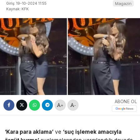
Giriş: 19-10-2024 11:55
Magazin
Kaynak: KFK
ABONE OL
+
-
‘Kara para aklama’
ve
‘suç işlemek amacıyla