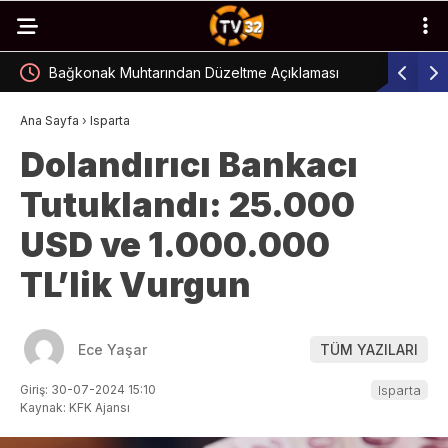
Bağkonak Muhtarından Düzeltme Açıklaması
Şarkikaraa
Ana Sayfa
›
Isparta
Dolandırıcı Bankacı
Tutuklandı: 25.000
USD ve 1.000.000
TL’lik Vurgun
Ece Yaşar
TÜM YAZILARI
Giriş: 30-07-2024 15:10
Isparta
Kaynak: KFK Ajansı