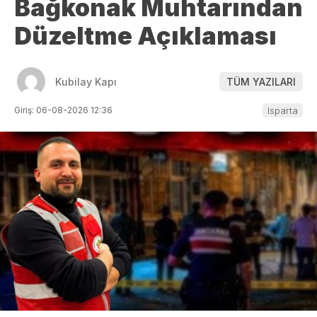
Bağkonak Muhtarından
Düzeltme Açıklaması
Kubilay Kapı
TÜM YAZILARI
Giriş: 06-08-2026 12:36
Isparta