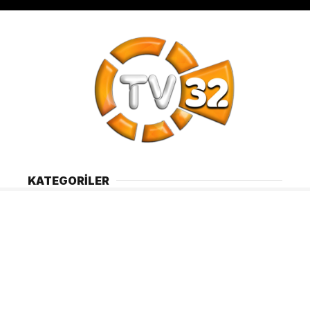
KATEGORİLER
Gündem
Siyaset
Türkiye
Ekonomi
Sağlık