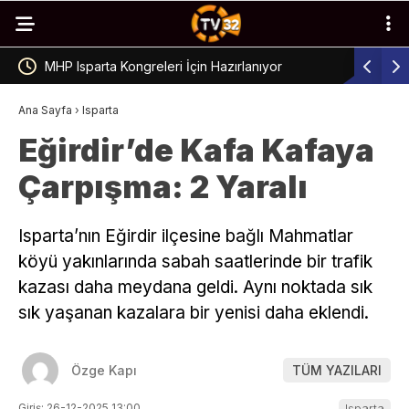
ırlanıyor
Çünür’de Moloz Temizliği Yapıldı
Ana Sayfa
›
Isparta
Eğirdir’de Kafa Kafaya
Çarpışma: 2 Yaralı
Isparta’nın Eğirdir ilçesine bağlı Mahmatlar
köyü yakınlarında sabah saatlerinde bir trafik
kazası daha meydana geldi. Aynı noktada sık
sık yaşanan kazalara bir yenisi daha eklendi.
Özge Kapı
TÜM YAZILARI
Giriş: 26-12-2025 13:00
Isparta