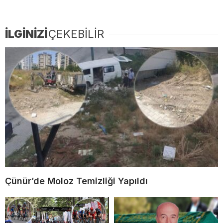
İLGİNİZİ
ÇEKEBİLİR
Çünür’de Moloz Temizliği Yapıldı