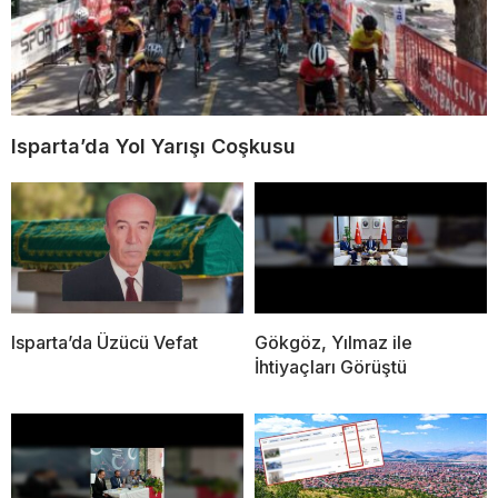
Isparta’da Yol Yarışı Coşkusu
Isparta’da Üzücü Vefat
Gökgöz, Yılmaz ile
İhtiyaçları Görüştü