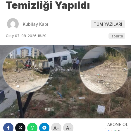
Temizliği Yapıldı
Kubilay Kapı
TÜM YAZILARI
Giriş: 07-08-2026 18:29
Isparta
ABONE OL
+
-