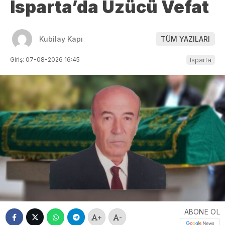
Isparta’da Üzücü Vefat
Kubilay Kapı
TÜM YAZILARI
Giriş: 07-08-2026 16:45
Isparta
ABONE OL
+
-