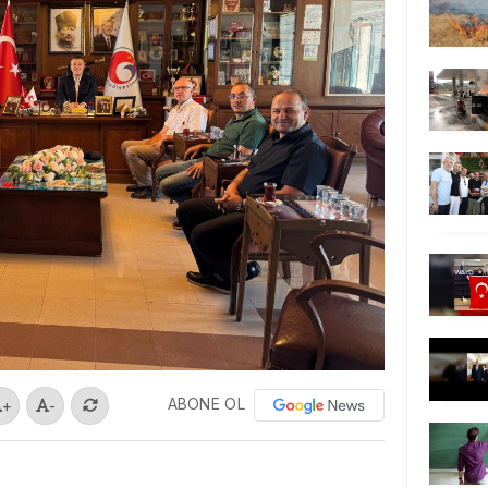
ABONE OL
+
-