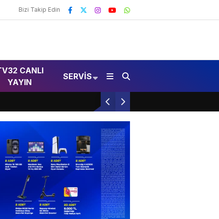
Bizi Takip Edin
TV32 CANLI
SERVIS
YAYIN
Isparta’da Petrol İstasyonunda Yangın