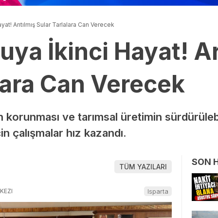
ayat! Arıtılmış Sular Tarlalara Can Verecek
uya İkinci Hayat! Ar
lara Can Verecek
n korunması ve tarımsal üretimin sürdürüleb
çin çalışmalar hız kazandı.
SON 
TÜM YAZILARI
KEZI
Isparta