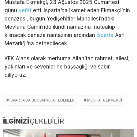
Mustafa Ekmekçi, 23 Ağustos 2025 Cumartesi
günü
vefat
etti. Isparta’da ikamet eden Ekmekçi’nin
cenazesi, bugün Yedişehitler Mahallesi’ndeki
Mevlana Camii’nde ikindi namazına müteakip
kılınacak cenaze namazının ardından
Isparta
Asri
Mezarlığı’na defnedilecek.
KFK Ajans olarak merhuma Allah’tan rahmet, ailesi,
yakınları ve sevenlerine başsağlığı ve sabır
diliyoruz.
ISPARTA'DA BUGÜN VEFAT EDENLER
MUSTAFA EKMEKÇI
İLGİNİZİ
ÇEKEBİLİR