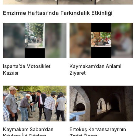
Emzirme Haftası’nda Farkındalık Etkinliği
Isparta’da Motosiklet
Kaymakam’dan Anlamlı
Kazası
Ziyaret
Kaymakam Saban’dan
Ertokuş Kervansarayı’nın
Köylere İyi Gözlem
Tarihi Önemi