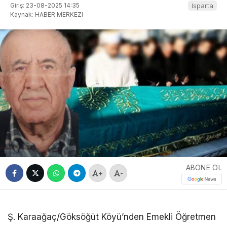
Giriş: 23-08-2025 14:35
Isparta
Kaynak: HABER MERKEZI
ABONE OL
+
-
Ş. Karaağaç/Göksöğüt Köyü’nden Emekli Öğretmen