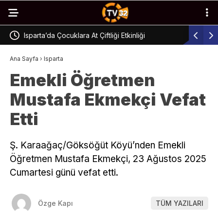
Isparta’da Çocuklara At Çiftliği Etkinliği
Isparta’d
Ana Sayfa
›
Isparta
Emekli Öğretmen
Mustafa Ekmekçi Vefat
Etti
Ş. Karaağaç/Göksöğüt Köyü’nden Emekli
Öğretmen Mustafa Ekmekçi, 23 Ağustos 2025
Cumartesi günü vefat etti.
Özge Kapı
TÜM YAZILARI