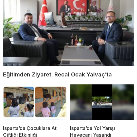
Eğitimden Ziyaret: Recai Ocak Yalvaç’ta
Isparta’da Çocuklara At
Isparta’da Yol Yarışı
Çiftliği Etkinliği
Heyecanı Yaşandı