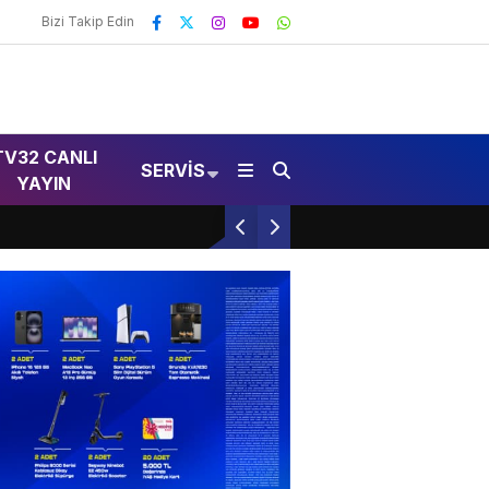
Bizi Takip Edin
TV32 CANLI
SERVIS
YAYIN
Isparta’da Yaz Sineması Coşkusu