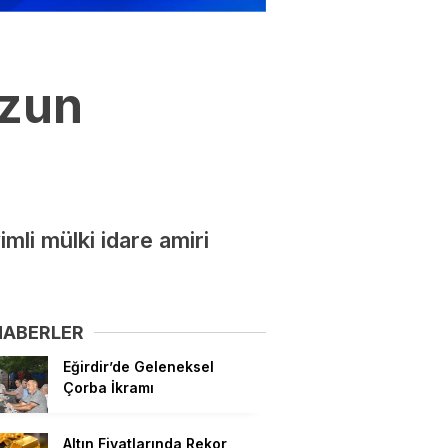
Uzun
mli mülki idare amiri
HABERLER
Eğirdir’de Geleneksel
Çorba İkramı
Altın Fiyatlarında Rekor