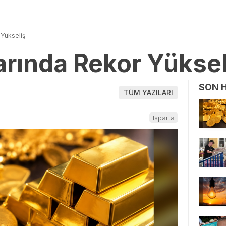
 Yükseliş
larında Rekor Yüksel
SON 
TÜM YAZILARI
Isparta