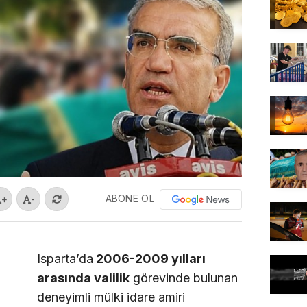
ABONE OL
+
-
Isparta’da
2006-2009 yılları
arasında valilik
görevinde bulunan
deneyimli mülki idare amiri