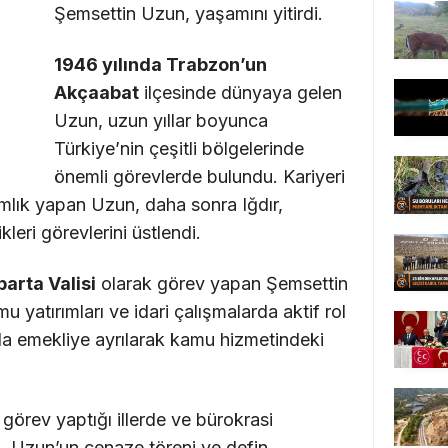
Şemsettin Uzun, yaşamını yitirdi.
1946 yılında Trabzon’un
Akçaabat
ilçesinde dünyaya gelen
Uzun, uzun yıllar boyunca
Türkiye’nin çeşitli bölgelerinde
önemli görevlerde bulundu. Kariyeri
lık yapan Uzun, daha sonra Iğdır,
ikleri görevlerini üstlendi.
arta Valisi
olarak görev yapan Şemsettin
u yatırımları ve idari çalışmalarda aktif rol
ında emekliye ayrılarak kamu hizmetindeki
 görev yaptığı illerde ve bürokrasi
. Uzun’un cenaze töreni ve defin