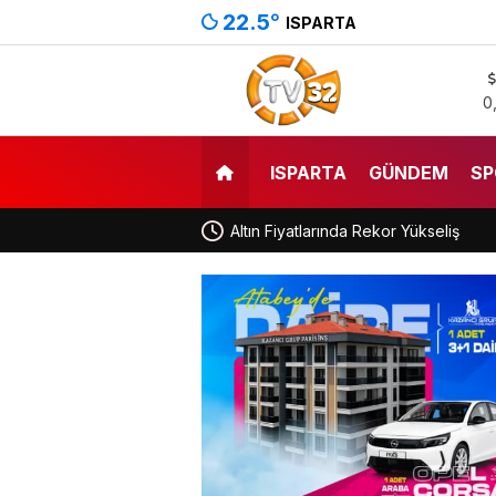
22.5
°
ISPARTA
0
ISPARTA
GÜNDEM
SP
Altın Fiyatlarında Rekor Yükseliş