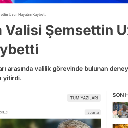
settin Uzun Hayatını Kaybetti
a Valisi Şemsettin 
ybetti
rı arasında valilik görevinde bulunan deneyi
yitirdi.
SON 
TÜM YAZILARI
RKEZI
Isparta