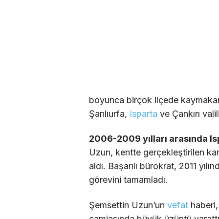
boyunca birçok ilçede kaymakam
Şanlıurfa,
Isparta
ve Çankırı valil
2006-2009 yılları arasında Isp
Uzun, kentte gerçekleştirilen kam
aldı. Başarılı bürokrat, 2011 yıl
görevini tamamladı.
Şemsettin Uzun’un
vefat
haberi,
camiasında büyük üzüntü yarattı