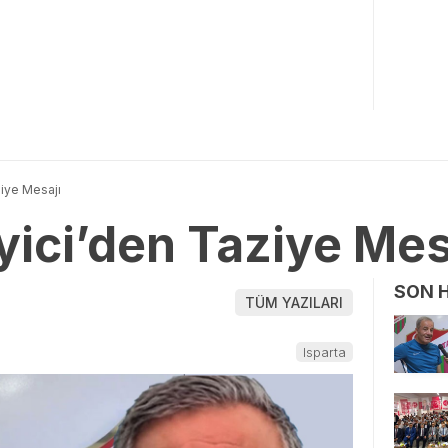
ziye Mesajı
yici’den Taziye Mes
SON 
TÜM YAZILARI
Isparta