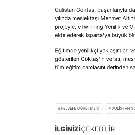
Gülistan Göktaş, başarılarıyla da
yılında meslektaşı Mehmet Altınay
projeyle, eTwinning Yenilik ve Gir
elde ederek Isparta’ya büyük bir
Eğitimde yenilikçi yaklaşımları v
gösterilen Göktaş’ın vefatı, mes
tüm eğitim camiasını derinden sar
FELSEFE ÖĞRETMENI
GÜLISTAN G
İLGİNİZİ
ÇEKEBİLİR