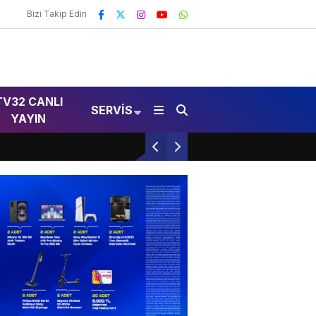
Bizi Takip Edin
TV32 CANLI
SERVIS
YAYIN
MHP Kongresi Isparta’da Gerçekleşti