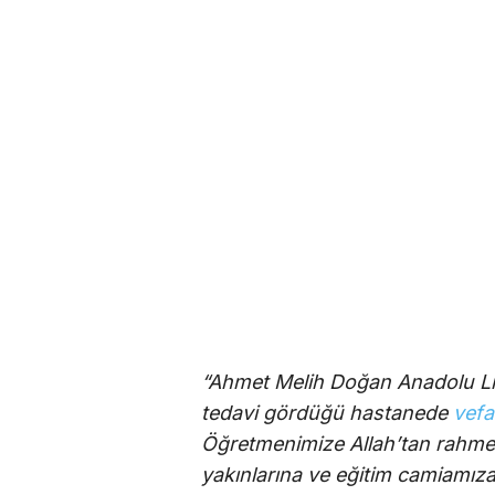
“Ahmet Melih Doğan Anadolu Lis
tedavi gördüğü hastanede
vefa
Öğretmenimize Allah’tan rahmet;
yakınlarına ve eğitim camiamıza