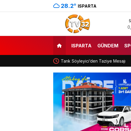
28.2
°
ISPARTA
0
ISPARTA
GÜNDEM
SP
Tarık Söyleyici’den Taziye Mesajı