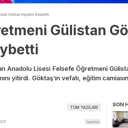
stan Göktaş Hayatını Kaybetti
retmeni Gülistan G
ybetti
n Anadolu Lisesi Felsefe Öğretmeni Gülist
nı yitirdi. Göktaş’ın vefatı, eğitim camias
SON 
TÜM YAZILARI
EZI
Isparta