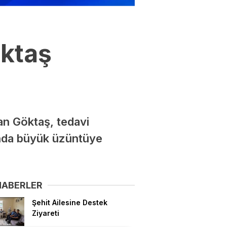
öktaş
an Göktaş, tedavi
ında büyük üzüntüye
HABERLER
Şehit Ailesine Destek
Ziyareti