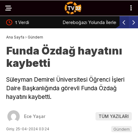
Dereboğazı Yolunda İlerleme Sağlandı
Otomobil
Ana Sayfa
›
Gündem
Funda Özdağ hayatını
kaybetti
Süleyman Demirel Üniversitesi Öğrenci İşleri
Daire Başkanlığında görevli Funda Özdağ
hayatını kaybetti.
Ece Yaşar
TÜM YAZILARI
Giriş: 25-04-2024 03:24
Gündem