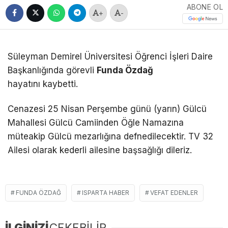
ABONE OL
+
-
Süleyman Demirel Üniversitesi Öğrenci İşleri Daire
Başkanlığında görevli
Funda Özdağ
hayatını kaybetti.
Cenazesi 25 Nisan Perşembe günü (yarın) Gülcü
Mahallesi Gülcü Camiinden Öğle Namazına
müteakip Gülcü mezarlığına defnedilecektir. TV 32
Ailesi olarak kederli ailesine başsağlığı dileriz.
FUNDA ÖZDAĞ
ISPARTA HABER
VEFAT EDENLER
İLGİNİZİ
ÇEKEBİLİR