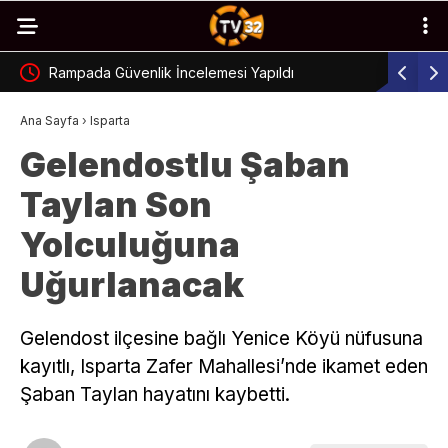
Rampada Güvenlik İncelemesi Yapıldı
Isparta’d
Ana Sayfa
›
Isparta
Gelendostlu Şaban
Taylan Son
Yolculuğuna
Uğurlanacak
Gelendost ilçesine bağlı Yenice Köyü nüfusuna
kayıtlı, Isparta Zafer Mahallesi’nde ikamet eden
Şaban Taylan hayatını kaybetti.