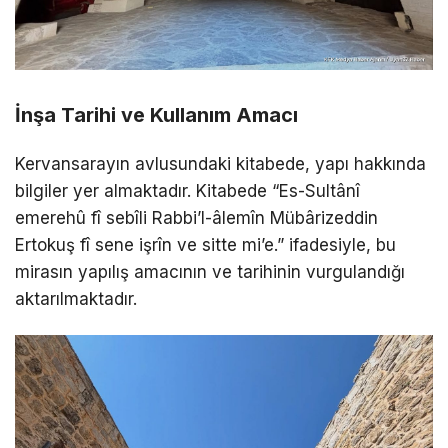
İnşa Tarihi ve Kullanım Amacı
Kervansarayın avlusundaki kitabede, yapı hakkında
bilgiler yer almaktadır. Kitabede “Es-Sultânî
emerehû fî sebîli Rabbi’l-âlemîn Mübârizeddin
Ertokuş fî sene işrîn ve sitte mi’e.” ifadesiyle, bu
mirasın yapılış amacının ve tarihinin vurgulandığı
aktarılmaktadır.