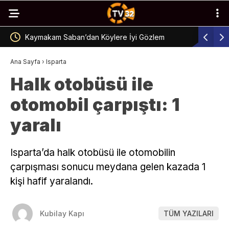
Ertokuş Kervansarayı’nın Tarihi Önemi
Orman Pe
Ana Sayfa
›
Isparta
Halk otobüsü ile
otomobil çarpıştı: 1
yaralı
Isparta’da halk otobüsü ile otomobilin
çarpışması sonucu meydana gelen kazada 1
kişi hafif yaralandı.
Kubilay Kapı
TÜM YAZILARI