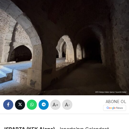
ABONE OL
+
-