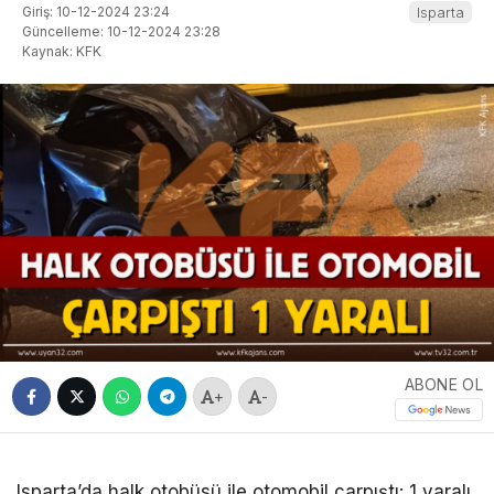
Giriş: 10-12-2024 23:24
Isparta
Güncelleme: 10-12-2024 23:28
Kaynak: KFK
ABONE OL
+
-
Isparta’da halk otobüsü ile otomobil çarpıştı: 1 yaralı