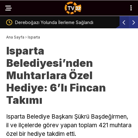
eme Sağlandı
Otomobil Yan Yatarak Kaza Yaptı
Ana Sayfa
›
Isparta
Isparta
Belediyesi’nden
Muhtarlara Özel
Hediye: 6’lı Fincan
Takımı
Isparta Belediye Başkanı Şükrü Başdeğirmen,
il ve ilçelerde görev yapan toplam 421 muhtara
özel bir hediye takdim etti.