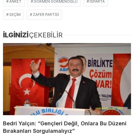
ANKET
GÖKMEN GÖKMENOĞLU
ISPARTA
SEÇIM
ZAFER PARTISI
İLGİNİZİ
ÇEKEBİLİR
Bedri Yalçın: “Gençleri Değil, Onlara Bu Düzeni
Bırakanları Sorgulamalıyız”