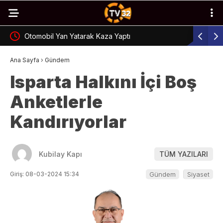
Otomobil Yan Yatarak Kaza Yaptı
Bağımlılık
Ana Sayfa
›
Gündem
Isparta Halkını İçi Boş
Anketlerle
Kandırıyorlar
Kubilay Kapı
TÜM YAZILARI
Giriş: 08-03-2024 15:34
Gündem
Siyaset