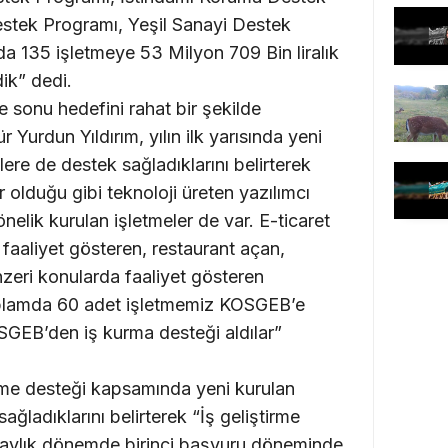
stek Programı, Yeşil Sanayi Destek
 135 işletmeye 53 Milyon 709 Bin liralık
ik” dedi.
e sonu hedefini rahat bir şekilde
Yurdun Yıldırım, yılın ilk yarısında yeni
lere de destek sağladıklarını belirterek
r olduğu gibi teknoloji üreten yazılımcı
önelik kurulan işletmeler de var. E-ticaret
faaliyet gösteren, restaurant açan,
eri konularda faaliyet gösteren
toplamda 60 adet işletmemiz KOSGEB’e
SGEB’den iş kurma desteği aldılar”
tirme desteği kapsamında yeni kurulan
sağladıklarını belirterek “İş geliştirme
 aylık dönemde birinci başvuru döneminde