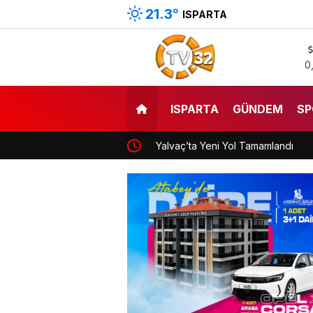
21.3
°
ISPARTA
0
ISPARTA
GÜNDEM
SP
Yalvaç’ta Yeni Yol Tamamlandı