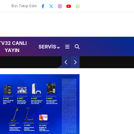
Bizi Takip Edin
TV32 CANLI
SERVIS
YAYIN
Erkan, Isparta’da Su Projelerini İnceledi