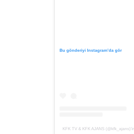
Bu gönderiyi Instagram’da gör
KFK TV & KFK AJANS (@kfk_ajans)’in 