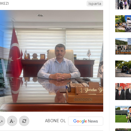
RKEZI
Isparta
ABONE OL
+
-