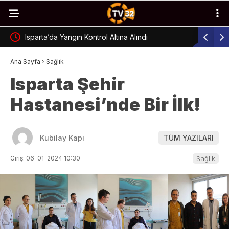
Isparta’da Yangın Kontrol Altına Alındı
Isparta’d
Ana Sayfa
›
Sağlık
Isparta Şehir
Hastanesi’nde Bir İlk!
Kubilay Kapı
TÜM YAZILARI
Giriş: 06-01-2024 10:30
Sağlık