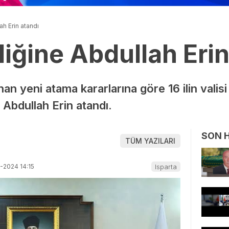
lah Erin atandı
iliğine Abdullah Eri
 yeni atama kararlarına göre 16 ilin valisi d
 Abdullah Erin atandı.
SON 
TÜM YAZILARI
-2024 14:15
Isparta