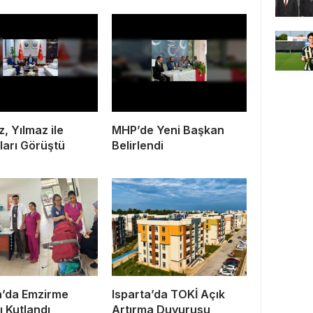
, Yılmaz ile
MHP’de Yeni Başkan
çları Görüştü
Belirlendi
a’da Emzirme
Isparta’da TOKİ Açık
ı Kutlandı
Artırma Duyurusu