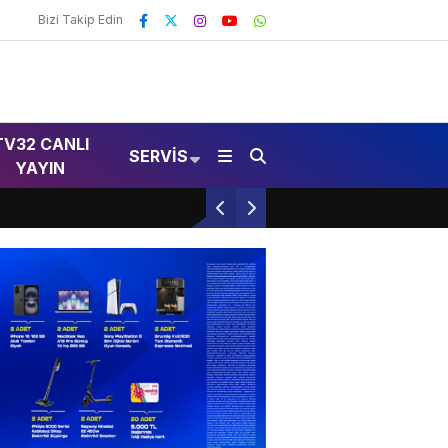
Bizi Takip Edin
TV32 CANLI
SERVIS
YAYIN
Isparta’da Emzirme Haftası Kutlandı