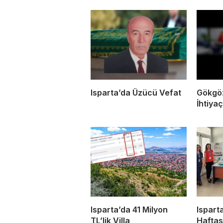
Isparta’da Üzücü Vefat
Gökgöz
İhtiya
Isparta’da 41 Milyon
Ispart
TL’lik Villa
Haftas