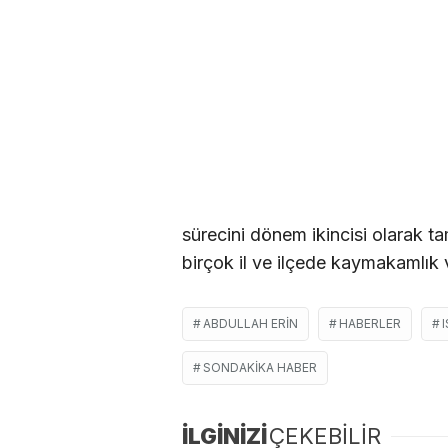
sürecini dönem ikincisi olarak t
birçok il ve ilçede kaymakamlık 
ABDULLAH ERIN
HABERLER
SONDAKIKA HABER
İLGİNİZİ
ÇEKEBİLİR