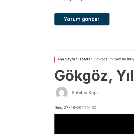
Ana Sayfa
›
Isparta
›
Gökgöz, Yılmaz ile İhti
Gökgöz, Yıl
Kubilay Kapı
Giriş: 07-08-2026 16:32