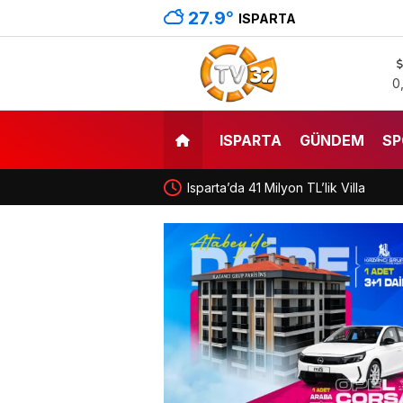
27.9
°
ISPARTA
0
ISPARTA
GÜNDEM
SP
Isparta’da 41 Milyon TL’lik Villa