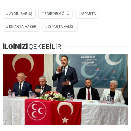
AYDIN BARUŞ
EĞIRDIR GÖLÜ
ISPARTA
ISPARTA HABER
ISPARTA VALISI
İLGİNİZİ
ÇEKEBİLİR