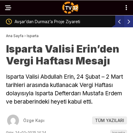
Avşar’dan Durmaz’a Proje Ziyareti
Gölcük’te
Ana Sayfa
›
Isparta
Isparta Valisi Erin’den
Vergi Haftası Mesajı
Isparta Valisi Abdullah Erin, 24 Şubat – 2 Mart
tarihleri arasında kutlanacak Vergi Haftası
dolayısıyla Isparta Defterdarı Mustafa Erdem
ve beraberindeki heyeti kabul etti.
Özge Kapı
TÜM YAZILARI
Giriş: 24-02-2025 14:24
Isparta