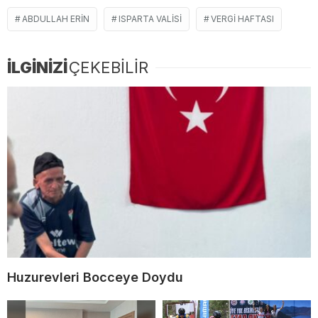
ABDULLAH ERIN
ISPARTA VALISI
VERGI HAFTASI
İLGİNİZİ
ÇEKEBİLİR
Huzurevleri Bocceye Doydu