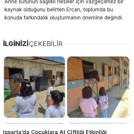
Anne sütünün sağlıklı nesiller için vazgeçilmez bir
kaynak olduğunu belirten Ercan, toplumda bu
konuda farkındalık oluşturmanın önemine değindi.
İLGİNİZİ
ÇEKEBİLİR
Isparta’da Çocuklara At Çiftliği Etkinliği