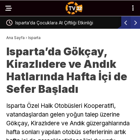
Isparta’da Çocuklara At Çiftliği Etkinliği
Isparta’d
Ana Sayfa
›
Isparta
Isparta’da Gökçay,
Kirazlıdere ve Andık
Hatlarında Hafta İçi de
Sefer Başladı
Isparta Özel Halk Otobüsleri Kooperatifi,
vatandaşlardan gelen yoğun talep üzerine
Gökçay, Kirazlıdere ve Andık güzergahlarında
hafta sonları yapılan otobüs seferlerinin artık