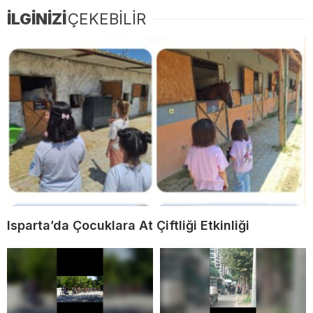
İLGİNİZİ
ÇEKEBİLİR
Isparta’da Çocuklara At Çiftliği Etkinliği