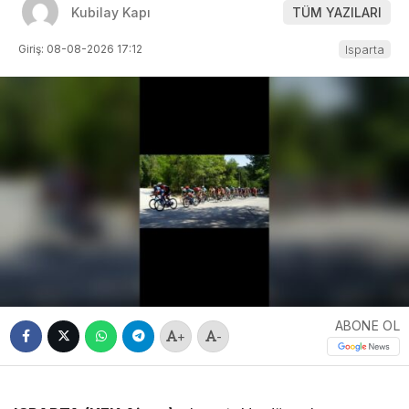
Kubilay Kapı
TÜM YAZILARI
Giriş: 08-08-2026 17:12
Isparta
ABONE OL
+
-