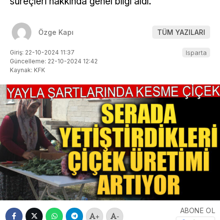
süreçleri hakkında genel bilgi aldı.
Özge Kapı
TÜM YAZILARI
Giriş: 22-10-2024 11:37
Isparta
Güncelleme: 22-10-2024 12:42
Kaynak: KFK
ABONE OL
+
-