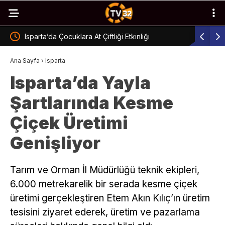
Isparta’da Yol Yarışı Heyecanı Yaşandı
Emzirme Ha
Ana Sayfa
›
Isparta
Isparta’da Yayla
Şartlarında Kesme
Çiçek Üretimi
Genişliyor
Tarım ve Orman İl Müdürlüğü teknik ekipleri,
6.000 metrekarelik bir serada kesme çiçek
üretimi gerçekleştiren Etem Akın Kılıç’ın üretim
tesisini ziyaret ederek, üretim ve pazarlama