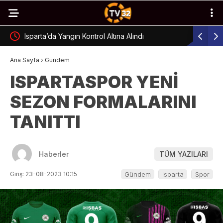
Isparta’da Yangın Kontrol Altına Alındı
Isparta’d
Ana Sayfa
›
Gündem
ISPARTASPOR YENİ
SEZON FORMALARINI
TANITTI
Haberler
TÜM YAZILARI
Giriş: 23-08-2023 10:15
Gündem
Isparta
Spor