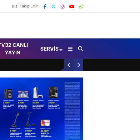
Bizi Takip Edin
TV32 CANLI
SERVIS
YAYIN
Isparta’da Umut Balonları Etkinliği