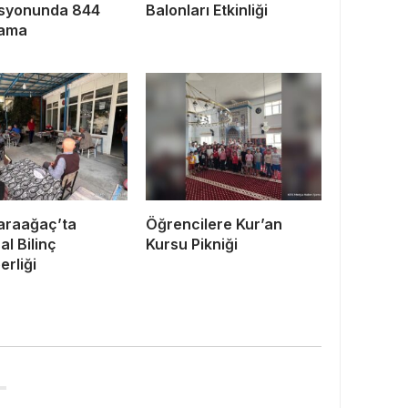
syonunda 844
Balonları Etkinliği
lama
araağaç’ta
Öğrencilere Kur’an
al Bilinç
Kursu Pikniği
erliği