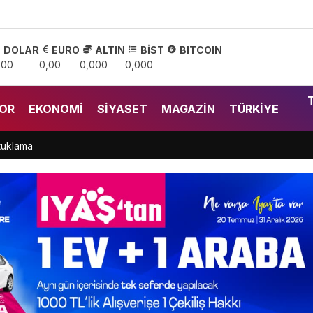
DOLAR
EURO
ALTIN
BİST
BITCOIN
,00
0,00
0,000
0,000
OR
EKONOMI
SIYASET
MAGAZIN
TÜRKIYE
tuklama