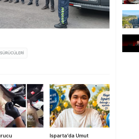
 SÜRÜCÜLERI
urucu
Isparta’da Umut