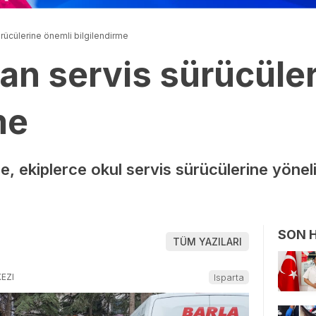
ücülerine önemli bilgilendirme
n servis sürücüler
me
nde, ekiplerce okul servis sürücülerine yöne
SON 
TÜM YAZILARI
EZI
Isparta