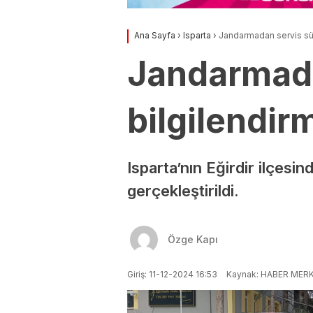
Ana Sayfa
›
Isparta
›
Jandarmadan servis sür
Jandarmada
bilgilendir
Isparta’nın Eğirdir ilçesi
gerçekleştirildi.
Özge Kapı
Giriş: 11-12-2024 16:53
Kaynak: HABER MERK