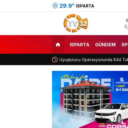
29.9
°
ISPARTA
0
ISPARTA
GÜNDEM
SP
Uyuşturucu Operasyonunda 844 Tu