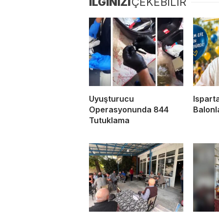
İLGİNİZİ
ÇEKEBİLİR
Uyuşturucu
Ispart
Operasyonunda 844
Balonla
Tutuklama