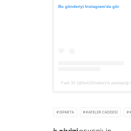
Bu gönderiyi Instagram’da gör
Fark 32 (@fark32haber)’in paylaştığı 
ISPARTA
KAFELER CADDESI