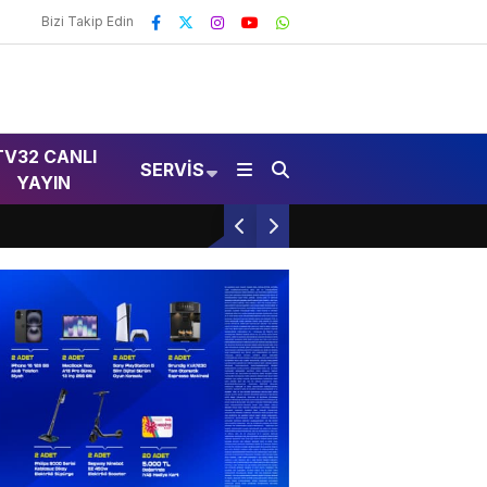
Bizi Takip Edin
TV32 CANLI
SERVIS
YAYIN
Bağkonak Muhtarından Düzeltme Açıklaması