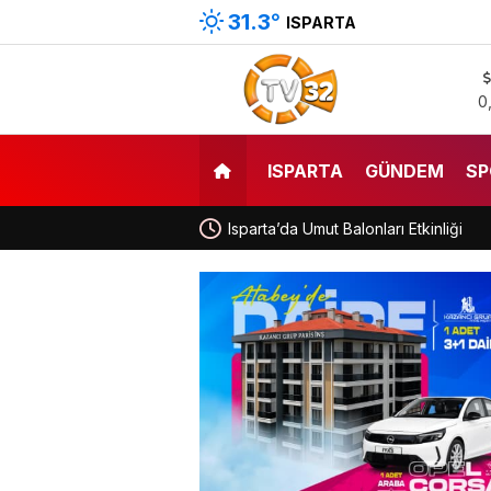
31.3
°
ISPARTA
0
ISPARTA
GÜNDEM
SP
Isparta’da Umut Balonları Etkinliği