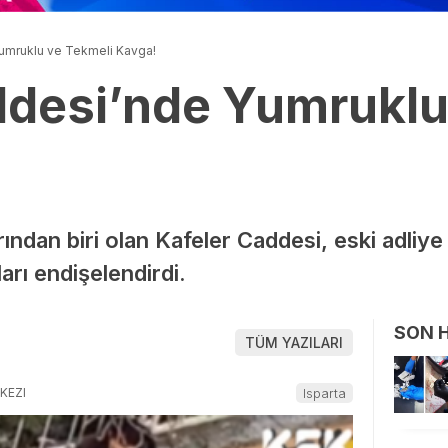
umruklu ve Tekmeli Kavga!
ddesi’nde Yumruklu
rından biri olan Kafeler Caddesi, eski adli
rı endişelendirdi.
SON 
TÜM YAZILARI
KEZI
Isparta