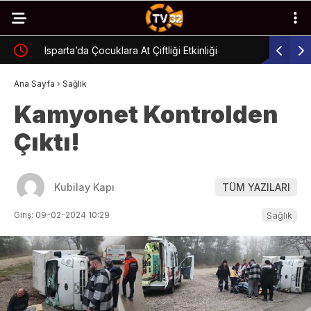
Isparta’da Çocuklara At Çiftliği Etkinliği
Isparta’d
Ana Sayfa
›
Sağlık
Kamyonet Kontrolden
Çıktı!
Kubilay Kapı
TÜM YAZILARI
Giriş: 09-02-2024 10:29
Sağlık