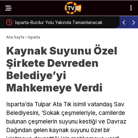
Isparta-Burdur Yolu Yakında Tamamlanacak
Isparta’da
Ana Sayfa
›
Isparta
Kaynak Suyunu Özel
Şirkete Devreden
Belediye’yi
Mahkemeye Verdi
Isparta’da Tulpar Ata Tık isimli vatandaş Sav
Belediyesini, ‘Sokak çeşmeleriyle, camilerde
bulunan çeşmelerin suyunu kestiği ve Davraz
Dağından gelen kaynak suyunu özel bir