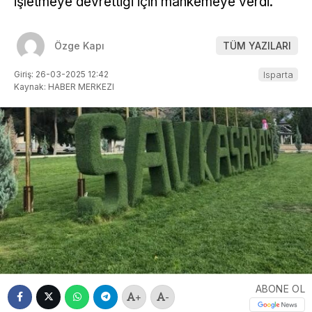
işletmeye devrettiği için mahkemeye verdi.
Özge Kapı
TÜM YAZILARI
Giriş: 26-03-2025 12:42
Isparta
Kaynak: HABER MERKEZI
ABONE OL
+
-