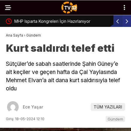
MHP Isparta Kongreleri İçin Hazırlanıyor
Çünür’de 
Ana Sayfa
›
Gündem
Kurt saldırdı telef etti
Sütçüler’de sabah saatlerinde Şahin Güney’e
ait keçiler ve geçen hafta da Çal Yaylasında
Mehmet Elvan’a ait dana kurt saldırısıyla telef
oldu
Ece Yaşar
TÜM YAZILARI
Giriş: 18-05-2024 12:10
Gündem