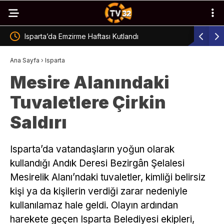
Isparta’da TOKİ Açık Artırma Duyurusu
Uluborlu’
Ana Sayfa
›
Isparta
Mesire Alanındaki
Tuvaletlere Çirkin
Saldırı
Isparta’da vatandaşların yoğun olarak
kullandığı Andık Deresi Bezirgân Şelalesi
Mesirelik Alanı’ndaki tuvaletler, kimliği belirsiz
kişi ya da kişilerin verdiği zarar nedeniyle
kullanılamaz hale geldi. Olayın ardından
harekete geçen Isparta Belediyesi ekipleri,