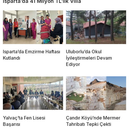
Isparta’da 41 Milyon TL’lik Villa
Isparta’da Emzirme Haftası
Uluborlu’da Okul
Kutlandı
İyileştirmeleri Devam
Ediyor
Yalvaç’ta Fen Lisesi
Çandır Köyü’nde Mermer
Başarısı
Tahribatı Tepki Çekti