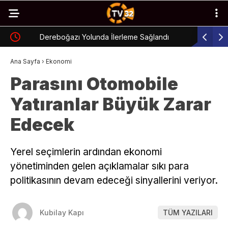
Dereboğazı Yolunda İlerleme Sağlandı
Otomobil 
Ana Sayfa
›
Ekonomi
Parasını Otomobile
Yatıranlar Büyük Zarar
Edecek
Yerel seçimlerin ardından ekonomi
yönetiminden gelen açıklamalar sıkı para
politikasının devam edeceği sinyallerini veriyor.
Kubilay Kapı
TÜM YAZILARI