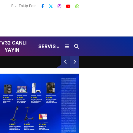
Bizi Takip Edin
TV32 CANLI
SERVIS
YAYIN
Bağımlılıkla Mücadele Toplantısı Isparta’da