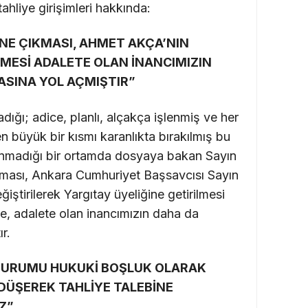
ahliye girişimleri hakkında:
İZNE ÇIKMASI, AHMET AKÇA’NIN
LMESİ ADALETE OLAN İNANCIMIZIN
ASINA YOL AÇMIŞTIR”
ğı; adice, planlı, alçakça işlenmiş ve her
 büyük bir kısmı karanlıkta bırakılmış bu
klanmadığı bir ortamda dosyaya bakan Sayın
ıkması, Ankara Cumhuriyet Başsavcısı Sayın
ştirilerek Yargıtay üyeliğine getirilmesi
kte, adalete olan inancımızın daha da
r.
 DURUMU HUKUKİ BOŞLUK OLARAK
DÜŞEREK TAHLİYE TALEBİNE
Z”