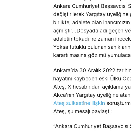
Ankara Cumhuriyet Başsavcısı S
değiştirilerek Yargıtay üyeliğine 
birlikte, adalete olan inancımızı
açmıştır…Dosyada adı geçen ve 
adaletin tokadı ne zaman inecek
Yoksa tutuklu bulunan sanıkların t
karartılmasına göz mü yumulacak
Ankara’da 30 Aralık 2022 tarihin
hayatını kaybeden eski Ülkü Oca
Ateş, X hesabından açıklama ya
Akça’nın Yargıtay üyeliğine at
Ateş suikastine ilişkin
soruşturma
Ateş, şu mesajı paylaştı:
“Ankara Cumhuriyet Başsavcısı 