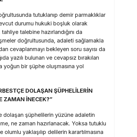
doğrultusunda tutuklanıp demir parmaklıklar
mevcut durumu hukuki boşluk olarak
tahliye talebine hazırlandığını da
işmeler doğrultusunda, adaleti sağlamakla
ından cevaplanmayı bekleyen soru sayısı da
da yazılı bulunan ve cevapsız bırakılan
a yoğun bir şüphe oluşmasına yol
RBESTÇE DOLAŞAN ŞÜPHELİLERİN
NE ZAMAN İNECEK?”
 dolaşan şüphelilerin yüzüne adaletin
ame, ne zaman hazırlanacak. Yoksa tutuklu
e olumlu yaklaşılıp delilerin karartılmasına