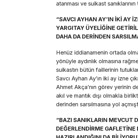
atanması ve suikast sanıklarının t
“SAVCI AYHAN AY’IN İKİ AY 
YARGITAY ÜYELİĞİNE GETİRİ
DAHA DA DERİNDEN SARSILM
Henüz iddianamenin ortada olmadı
yönüyle aydınlık olmasına rağmen
suikastın bütün faillerinin tutu
Savcı Ayhan Ay’ın iki ay izne ç
Ahmet Akça’nın görev yerinin deği
akıl ve mantık dışı olmakla birli
derinden sarsılmasına yol açmıştı
“BAZI SANIKLARIN MEVCUT
DEĞERLENDİRME GAFLETİNE 
HAZIRLANDIĞINI DA BİLİYORU