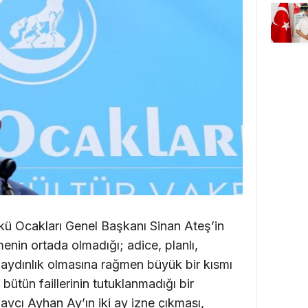
Ülkü Ocakları Genel Başkanı Sinan Ateş’in
nin ortada olmadığı; adice, planlı,
 aydınlık olmasına rağmen büyük bir kısmı
 bütün faillerinin tutuklanmadığı bir
cı Ayhan Ay’ın iki ay izne çıkması,