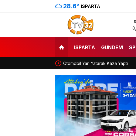
28.6
°
ISPARTA
0
ISPARTA
GÜNDEM
SP
Otomobil Yan Yatarak Kaza Yaptı