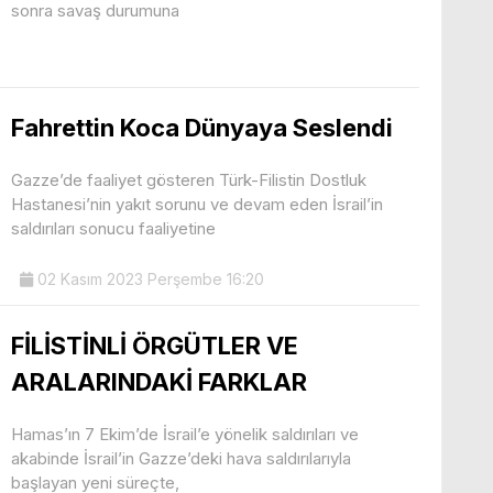
sonra savaş durumuna
Fahrettin Koca Dünyaya Seslendi
Gazze’de faaliyet gösteren Türk-Filistin Dostluk
Hastanesi’nin yakıt sorunu ve devam eden İsrail’in
saldırıları sonucu faaliyetine
02 Kasım 2023 Perşembe 16:20
FİLİSTİNLİ ÖRGÜTLER VE
ARALARINDAKİ FARKLAR
Hamas’ın 7 Ekim’de İsrail’e yönelik saldırıları ve
akabinde İsrail’in Gazze’deki hava saldırılarıyla
başlayan yeni süreçte,