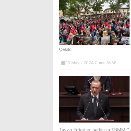
Çekildi
10 Mayıs 2024 Cuma 16:58
Tayyip Erdoğan, partisinin TBMM Grup