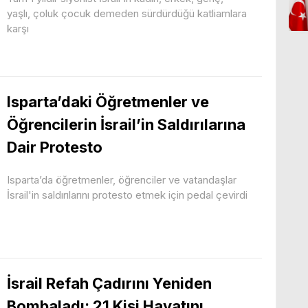
yaşlı, çoluk çocuk demeden sürdürdüğü katliamlara
karşı
Isparta’daki Öğretmenler ve
Öğrencilerin İsrail’in Saldırılarına
Dair Protesto
Isparta’da öğretmenler, öğrenciler ve vatandaşlar
İsrail'in saldırılarını protesto etmek için pedal çevirdi
İsrail Refah Çadırını Yeniden
Bombaladı: 21 Kişi Hayatını