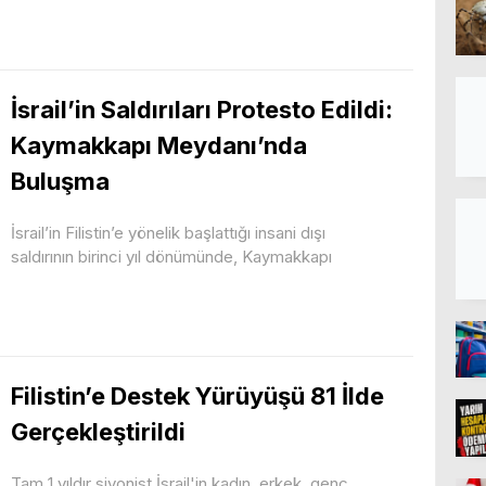
İsrail’in Saldırıları Protesto Edildi:
Kaymakkapı Meydanı’nda
Buluşma
İsrail’in Filistin’e yönelik başlattığı insani dışı
saldırının birinci yıl dönümünde, Kaymakkapı
Filistin’e Destek Yürüyüşü 81 İlde
Gerçekleştirildi
Tam 1 yıldır siyonist İsrail'in kadın, erkek, genç,