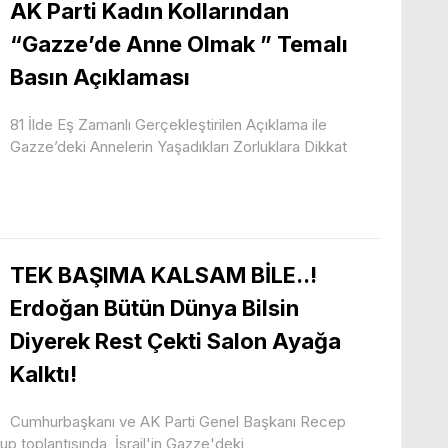
AK Parti Kadın Kollarından
“Gazze’de Anne Olmak ” Temalı
Basın Açıklaması
81 İlde Eş Zamanlı Gerçekleştirilen Açıklama ile
Gazze’deki Annelerin Yaşadıkları Zorluklara Dikkat
TEK BAŞIMA KALSAM BİLE..!
Erdoğan Bütün Dünya Bilsin
Diyerek Rest Çekti Salon Ayağa
Kalktı!
Cumhurbaşkanı ve AK Parti Genel Başkanı Recep
 toplantısında, İsrail'in Gazze'deki