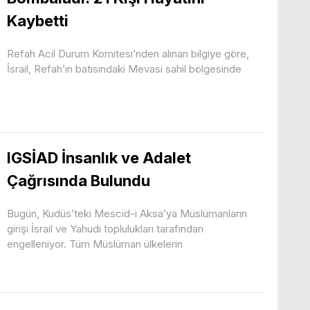
Kaybetti
Refah Acil Durum Komitesi’nden alınan bilgiye göre,
İsrail, Refah’ın batısındaki Mevasi sahil bölgesinde
IGSİAD İnsanlık ve Adalet
Çağrısında Bulundu
Bugün, Kudüs’teki Mescid-i Aksa’ya Müslümanların
girişi İsrail ve Yahudi toplulukları tarafından
engelleniyor. Tüm Müslüman ülkelerin