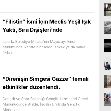
“Filistin” İsmi İçin Meclis Yeşil Işık
Yaktı, Sıra Dışişleri’nde
Isparta Belediye Meclisi’nin Mayıs ayı ikinci
oturumunda, kentte bir cadde, sokak ya da parka
“Filistin”
“Direnişin Simgesi Gazze” temalı
etkinlikler düzenlendi.
Gençlik ve Spor Bakanlığı Gençlik Hizmetleri Genel
Müdürlüğünce 81 ilde; İşgalin 1. Yılında Gençlik
Merkezleri