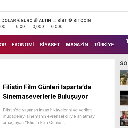
DOLAR
EURO
ALTIN
BİST
BITCOIN
,00
0,00
0,000
0,000
OR
EKONOMI
SIYASET
MAGAZIN
TÜRKIYE
SO
Filistin Film Günleri Isparta’da
Sinemaseverlerle Buluşuyor
Filistin’de yaşanan insan hikâyelerini ve verilen
mücadeleyi sinemanın evrensel diliyle anlatmayı
amaçlayan “Filistin Film Günleri”,