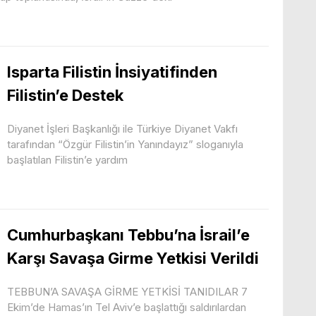
Isparta Filistin İnsiyatifinden
Filistin’e Destek
Diyanet İşleri Başkanlığı ile Türkiye Diyanet Vakfı
tarafından “Özgür Filistin’in Yanındayız” sloganıyla
başlatılan Filistin’e yardım
Cumhurbaşkanı Tebbu’na İsrail’e
Karşı Savaşa Girme Yetkisi Verildi
TEBBUN’A SAVAŞA GİRME YETKİSİ TANIDILAR 7
Ekim’de Hamas’ın Tel Aviv’e başlattığı saldırılardan