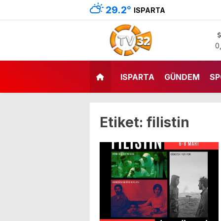
29.2
°
ISPARTA
0
ISPARTA
GÜNDEM
SP
Etiket:
filistin