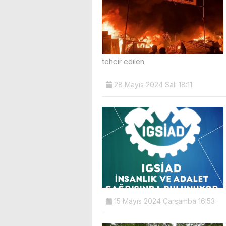
tehcir edilen
28 Mayıs 2024 Salı 18:11
15 Mayıs 2024 Çarşamba 16:53