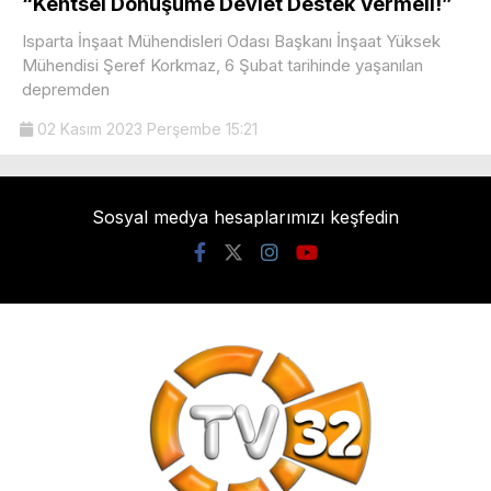
“Kentsel Dönüşüme Devlet Destek Vermeli!”
Isparta İnşaat Mühendisleri Odası Başkanı İnşaat Yüksek
Mühendisi Şeref Korkmaz, 6 Şubat tarihinde yaşanılan
depremden
02 Kasım 2023 Perşembe 15:21
Sosyal medya hesaplarımızı keşfedin