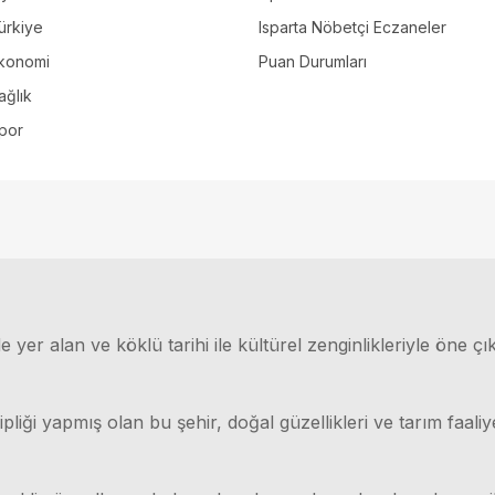
ürkiye
Isparta Nöbetçi Eczaneler
konomi
Puan Durumları
ağlık
por
 yer alan ve köklü tarihi ile kültürel zenginlikleriyle öne çı
ği yapmış olan bu şehir, doğal güzellikleri ve tarım faaliyet