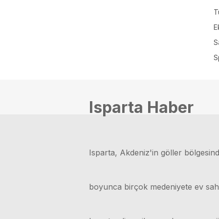
T
E
S
S
Isparta Haber
Isparta, Akdeniz'in göller bölgesinde
boyunca birçok medeniyete ev sahipli