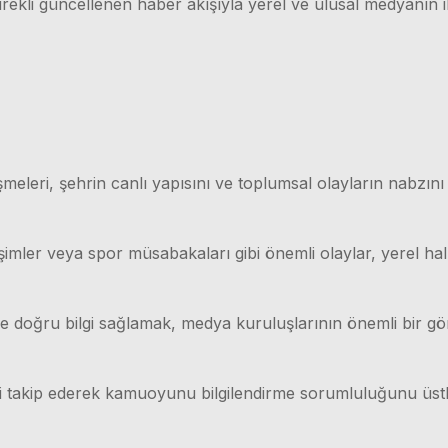
rekli güncellenen haber akışıyla yerel ve ulusal medyanın il
meleri, şehrin canlı yapısını ve toplumsal olayların nabzını
işimler veya spor müsabakaları gibi önemli olaylar, yerel hal
lı ve doğru bilgi sağlamak, medya kuruluşlarının önemli bir g
ri takip ederek kamuoyunu bilgilendirme sorumluluğunu üstl