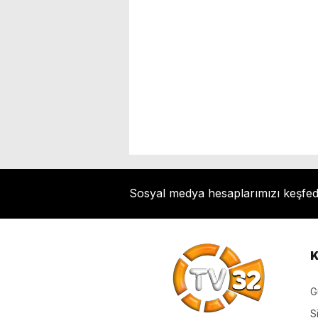
Sosyal medya hesaplarımızı keşfe
K
G
S