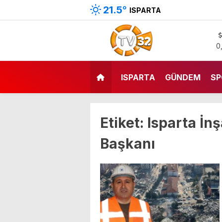
21.5
°
ISPARTA
0
ISPARTA
GÜNDEM
SP
Etiket:
Isparta İn
Başkanı