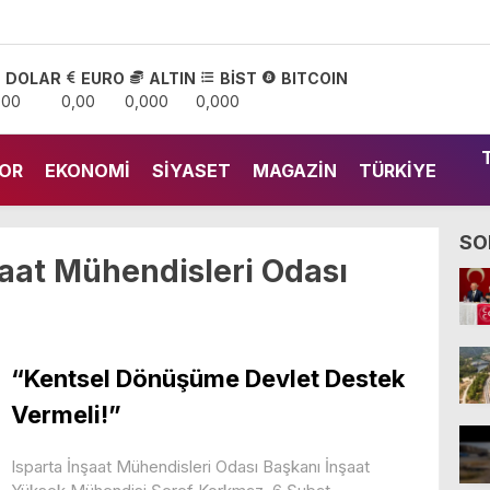
DOLAR
EURO
ALTIN
BİST
BITCOIN
,00
0,00
0,000
0,000
OR
EKONOMI
SIYASET
MAGAZIN
TÜRKIYE
SO
şaat Mühendisleri Odası
“Kentsel Dönüşüme Devlet Destek
Vermeli!”
Isparta İnşaat Mühendisleri Odası Başkanı İnşaat