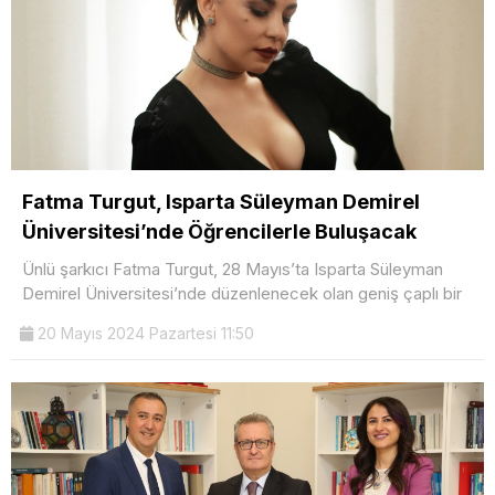
Fatma Turgut, Isparta Süleyman Demirel
Üniversitesi’nde Öğrencilerle Buluşacak
Ünlü şarkıcı Fatma Turgut, 28 Mayıs’ta Isparta Süleyman
Demirel Üniversitesi’nde düzenlenecek olan geniş çaplı bir
20 Mayıs 2024 Pazartesi 11:50