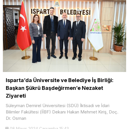
Isparta’da Üniversite ve Belediye İş Birliği:
Başkan Şükrü Başdeğirmen’e Nezaket
Ziyareti
Süleyman Demirel Üniversitesi (SDÜ) İktisadi ve İdari
Bilimler Fakültesi (İİBF) Dekanı Hakan Mehmet Kiriş, Doç.
Dr. Osman
08 Mayıs 2024 Çarşamba 15:43