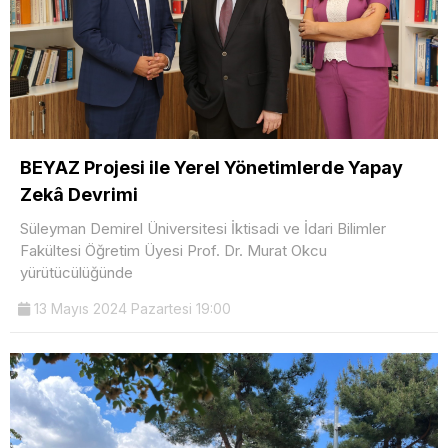
BEYAZ Projesi ile Yerel Yönetimlerde Yapay
Zekâ Devrimi
Süleyman Demirel Üniversitesi İktisadi ve İdari Bilimler
Fakültesi Öğretim Üyesi Prof. Dr. Murat Okcu
yürütücülüğünde
13 Mayıs 2024 Pazartesi 19:00