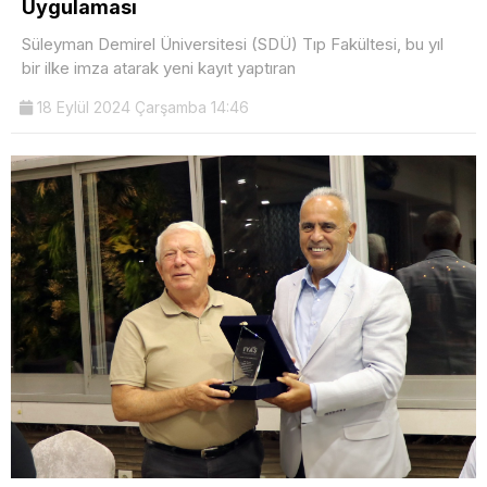
Uygulaması
Süleyman Demirel Üniversitesi (SDÜ) Tıp Fakültesi, bu yıl
bir ilke imza atarak yeni kayıt yaptıran
18 Eylül 2024 Çarşamba 14:46