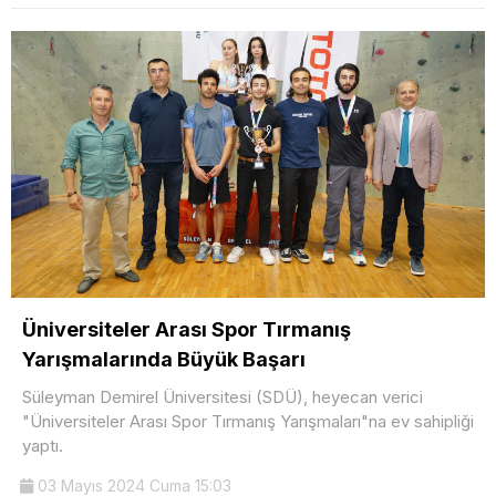
Üniversiteler Arası Spor Tırmanış
Yarışmalarında Büyük Başarı
Süleyman Demirel Üniversitesi (SDÜ), heyecan verici
"Üniversiteler Arası Spor Tırmanış Yarışmaları"na ev sahipliği
yaptı.
03 Mayıs 2024 Cuma 15:03