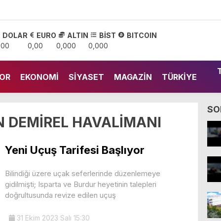
DOLAR
EURO
ALTIN
BİST
BITCOIN
,00
0,00
0,000
0,000
OR
EKONOMI
SIYASET
MAGAZIN
TÜRKIYE
SO
 DEMİREL HAVALİMANI
Yeni Uçuş Tarifesi Başlıyor
Bilindiği üzere uçak seferlerinde düzenlemeye
gidilmişti; Isparta ve Burdur heyetinin talepleri
doğrultusunda revize edilen uçuş
31 Ekim 2023 Salı 15:30