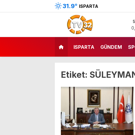
31.9
°
ISPARTA
0
ISPARTA
GÜNDEM
SP
Etiket:
SÜLEYMAN