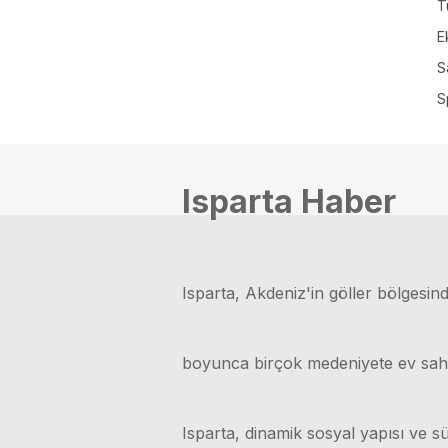
T
E
S
S
Isparta Haber
Isparta, Akdeniz'in göller bölgesinde
boyunca birçok medeniyete ev sahipli
Isparta, dinamik sosyal yapısı ve sü