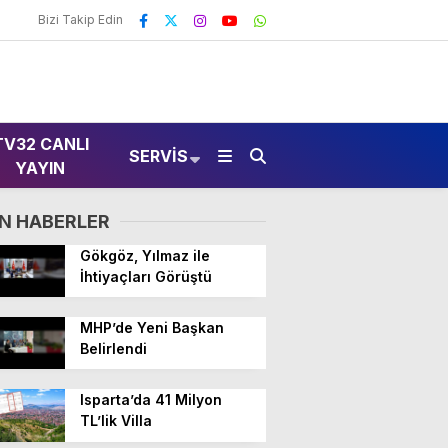
Bizi Takip Edin
TV32 CANLI
SERVIS
YAYIN
N HABERLER
Gökgöz, Yılmaz ile
İhtiyaçları Görüştü
MHP’de Yeni Başkan
Belirlendi
Isparta’da 41 Milyon
TL’lik Villa