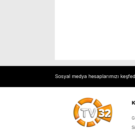
Sosyal medya hesaplarımızı keşfe
K
G
S