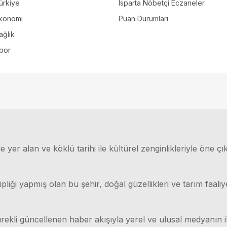
ürkiye
Isparta Nöbetçi Eczaneler
konomi
Puan Durumları
ağlık
por
 yer alan ve köklü tarihi ile kültürel zenginlikleriyle öne çı
ği yapmış olan bu şehir, doğal güzellikleri ve tarım faaliyet
rekli güncellenen haber akışıyla yerel ve ulusal medyanın il