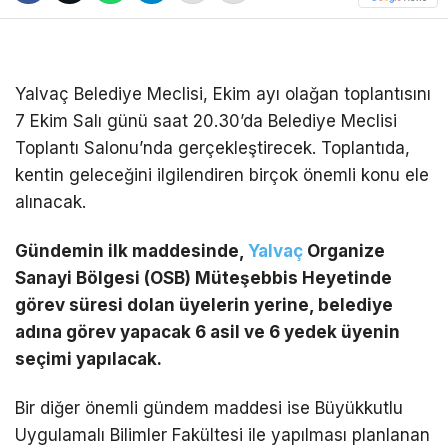
Yalva
ç Belediye Meclisi, Ekim ay
ı olağan toplantısını
7 Ekim Salı g
ünü saat 20.30’da Belediye Meclisi
Toplant
ı Salonu’nda ger
çekle
ştirecek. Toplantıda,
kentin geleceğini ilgilendiren bir
çok önemli konu ele
al
ınacak.
G
ündemin ilk maddesinde,
Yalvaç
Organize
Sanayi Bölgesi (OSB) Müte
şebbis Heyetinde
g
örev süresi dolan üyelerin yerine, belediye
ad
ına g
örev yapacak 6 asil ve 6 yedek üyenin
seçimi yap
ılacak.
Bir diğer
önemli gündem maddesi ise
Büyükkutlu
Uygulamal
ı Bilimler Fak
ültesi ile yap
ılması planlanan