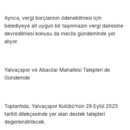
Ayrıca, vergi bor
çlar
ının
ödenebilmesi için
belediyeye ait uygun bir ta
şınmazın vergi dairesine
devredilmesi konusu da meclis g
ündeminde yer
al
ıyor.
Yalva
çspor
ve Abac
ılar Mahallesi Talepleri de
G
ündemde
Toplant
ıda,
Yalva
çspor
Kulübü’nün 29 Eylül 2025
tarihli dilekçesinde yer alan destek talepleri
de
ğerlendirilecek.