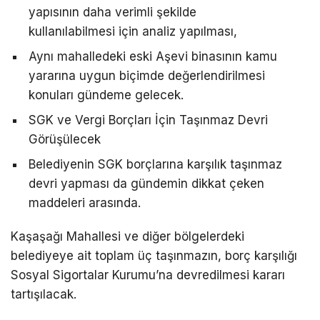
yapısının daha verimli şekilde
kullanılabilmesi i
çin analiz yap
ılması,
Aynı mahalledeki eski Aşevi binasının kamu
yararına uygun bi
çimde de
ğerlendirilmesi
konuları g
ündeme gelecek.
SGK ve Vergi Borçlar
ı İ
çin Ta
şınmaz Devri
G
örü
ş
ülecek
Belediyenin SGK borçlar
ına karşılık taşınmaz
devri yapması da g
ündemin dikkat çeken
maddeleri aras
ında.
Kaşaşağı
Mahallesi ve diğer b
ölgelerdeki
belediyeye ait toplam üç ta
şınmazın, bor
ç kar
şılığı
Sosyal Sigortalar Kurumu’na devredilmesi kararı
tartışılacak.