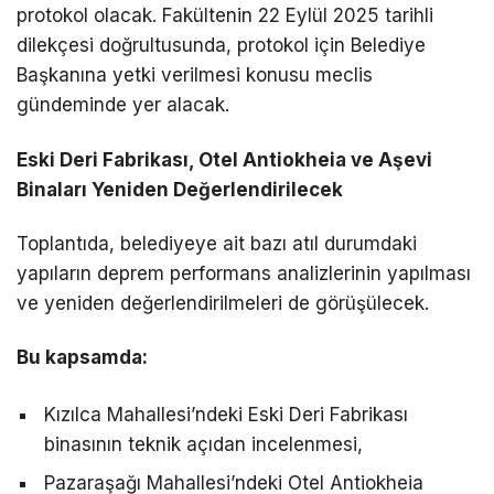
protokol olacak. Fak
ültenin 22 Eylül 2025 tarihli
dilekçesi do
ğrultusunda, protokol i
çin Belediye
Ba
şkanına yetki verilmesi konusu meclis
g
ündeminde yer alacak.
Eski Deri Fabrikas
ı, Otel
Antiokheia
ve Aşevi
Binaları Yeniden Değerlendirilecek
Toplantıda, belediyeye ait bazı atıl durumdaki
yapıların deprem performans analizlerinin yapılması
ve yeniden değerlendirilmeleri de g
örü
ş
ülecek.
Bu kapsamda:
K
ızılca Mahallesi’ndeki Eski Deri Fabrikası
binasının teknik a
ç
ıdan incelenmesi,
Pazaraşağı
Mahallesi’ndeki Otel
Antiokheia