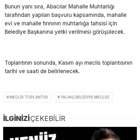
Bunun yanı sıra, Abacılar Mahalle Muhtarlığı
tarafından yapılan başvuru kapsamında, mahalle
evi ve mahalle fırınının muhtarlığa tahsisi i
çin
Belediye Ba
şkanına yetki verilmesi g
örü
ş
ülecek.
Toplant
ının sonunda, Kasım ayı meclis toplantısının
tarihi ve saati de belirlenecek.
MECLIS TOPLANTISI
YALVAÇ BELEDIYE MECLISI
İLGİNİZİ
ÇEKEBİLİR