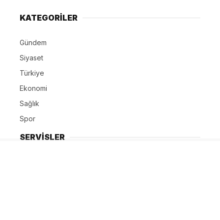
KATEGORİLER
Gündem
Siyaset
Türkiye
Ekonomi
Sağlık
Spor
SERVİSLER
Isparta 1 Haftalık Hava Durumu
Isparta Namaz Vakitleri
Isparta Nöbetçi Eczaneler
Puan Durumları