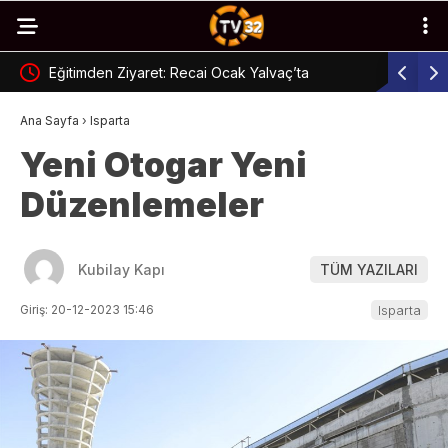
Eğitimden Ziyaret: Recai Ocak Yalvaç’ta
Isparta’da
Ana Sayfa
›
Isparta
Yeni Otogar Yeni
Düzenlemeler
Kubilay Kapı
TÜM YAZILARI
Giriş: 20-12-2023 15:46
Isparta