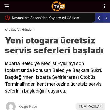
Kaymakam Saban’dan Köylere İyi Gözlem
Ertokuş K
Ana Sayfa
›
Gündem
Yeni otogara ücretsiz
servis seferleri başladı
Isparta Belediye Meclisi Eylül ayı son
toplantısında konuşan Belediye Başkanı Şükrü
Başdeğirmen, Isparta Şehirlerarası Otobüs
Terminali’nden kent merkezine ücretsiz servis
seferinin başladığını duyurdu.
Özge Kapı
TÜM YAZILARI