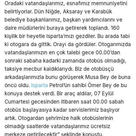
Oradaki vatandaşlarımız, esnafımız memnuniyetini
belirtiyorlar. Dün Niğde, Aksaray ve Karabük
belediye başkanlarımız, başkan yardımcılarını ve
daire müdürlerini buraya getirerek toplandı. 160
kişilik bir heyetle Isparta’mızı gezdiler. Bu arada tabi
ki otogara da gittik. Orayı da gördüler. Otogarımızda
vatandaşlarımızın en çok talebi gece 00.00’dan
sonraki sabaha kadarki zamanda otobüs olmadığı,
taksiye mecbur kaldıklarıydı. Biz de otobüsçü
arkadaşlarımızla bunu görüşerek Musa Bey de buna
öncü oldu.
Isparta
Petrol’ün sahibi Ömer Bey de bu
konuya destek verdi. Bir araç aldılar, 07 Eylül
Cumartesi gecesinden itibaren saat 00.00 sabah
otobüs başlayasıya kadar servislerimiz başlıyor
artık. Otogardan şehrimize halk otobüslerinin
olmadığı saatlerde vatandaşlarımız ücretsiz
merkeze getirilecektir” şeklinde konuştu.