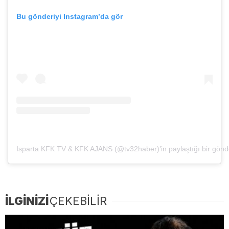
Bu gönderiyi Instagram’da gör
Isparta KFK TV & KFK AJANS (@tv32haber)’in paylaştığı bir gönd
İLGİNİZİ
ÇEKEBİLİR