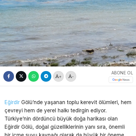
ABONE OL
+
-
Eğirdir
Gölü’nde yaşanan toplu kerevit ölümleri, hem
çevreyi hem de yerel halkı tedirgin ediyor.
Türkiye’nin dördüncü büyük doğa harikası olan
Eğirdir Gölü, doğal güzelliklerinin yanı sıra, önemli
bir içme suyu kaynağı olarak da büyük bir öneme