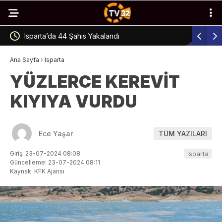
E-Sınav Merkezi’nde Temizlik Çalışması
Al
Ana Sayfa
›
Isparta
YÜZLERCE KEREVİT
KIYIYA VURDU
Ece Yaşar
TÜM YAZILARI
Giriş: 23-07-2024 08:08
Isparta
Güncelleme: 23-07-2024 08:11
Kaynak: KFK Ajansı