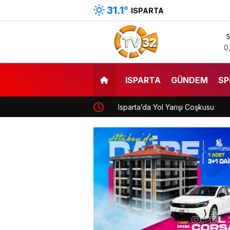
31.1
°
ISPARTA
0
ISPARTA
GÜNDEM
SP
Isparta’da Yol Yarışı Coşkusu