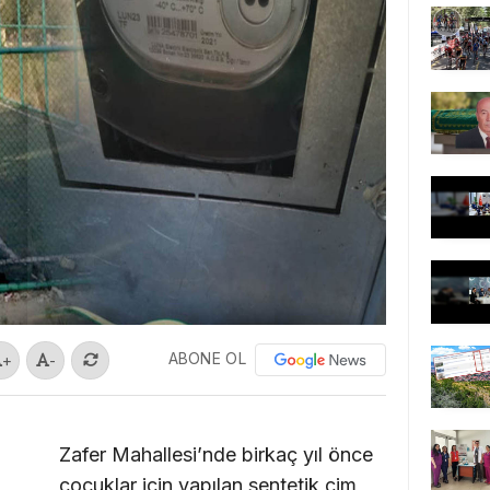
ABONE OL
+
-
Zafer Mahallesi’nde birkaç yıl önce
çocuklar için yapılan sentetik çim