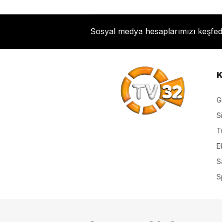
Sosyal medya hesaplarımızı keşfe
K
G
S
T
E
S
S