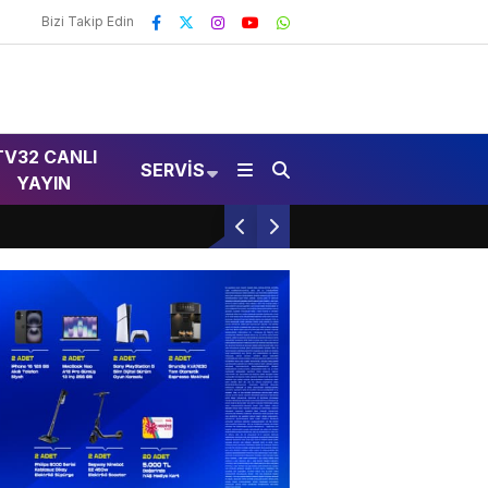
Bizi Takip Edin
TV32 CANLI
SERVIS
YAYIN
Isparta’da Üzücü Vefat