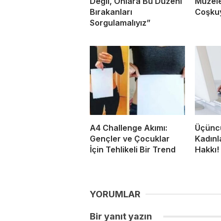
Değil, Onlara Bu Düzeni
Müzele
Bırakanları
Coşkuy
Sorgulamalıyız”
A4 Challenge Akımı:
Üçünc
Gençler ve Çocuklar
Kadınl
İçin Tehlikeli Bir Trend
Hakkı!
YORUMLAR
Bir yanıt yazın