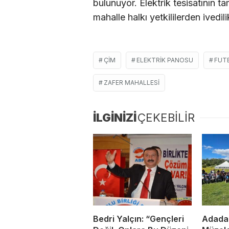
bulunuyor. Elektrik tesisatının 
mahalle halkı yetkililerden ivedil
ÇİM
ELEKTRİK PANOSU
FUT
ZAFER MAHALLESİ
İLGİNİZİ
ÇEKEBİLİR
Bedri Yalçın: “Gençleri
Adada 