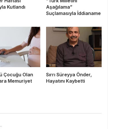
r Haftası
“Türk Milletini
la Kutlandı
Aşağılama”
Suçlamasıyla İddianame
ü Çocuğu Olan
Sırrı Süreyya Önder,
ara Memuriyet
Hayatını Kaybetti