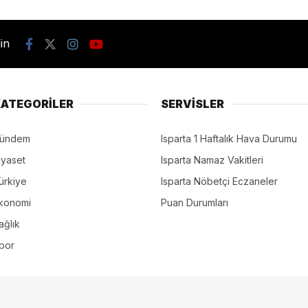
din
ATEGORİLER
SERVİSLER
ündem
Isparta 1 Haftalık Hava Durumu
iyaset
Isparta Namaz Vakitleri
ürkiye
Isparta Nöbetçi Eczaneler
konomi
Puan Durumları
ağlık
por