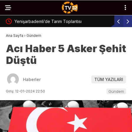
Yenişarbademli’de Tarım Toplantısı
Isparta’d
Ana Sayfa
›
Gündem
Acı Haber 5 Asker Şehit
Düştü
Haberler
TÜM YAZILARI
Giriş: 12-01-2024 22:50
Gündem