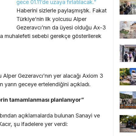
gece 01.11’de uzaya fırlatılacak.”
Haberini sizlerle paylaşmıştık. Fakat
Türkiye’nin ilk yolcusu Alper
Gezeravcı’nın da üyesi olduğu Ax-3
va muhalefeti sebebi gerekçe gösterilerek
u Alper Gezeravcı’nın yer alacağı Axiom 3
n yarın geceye ertelendiğini açıkladı.
lerin tamamlanması planlanıyor”
abından açıklamalarda bulunan Sanayi ve
cır, şu ifadelere yer verdi: