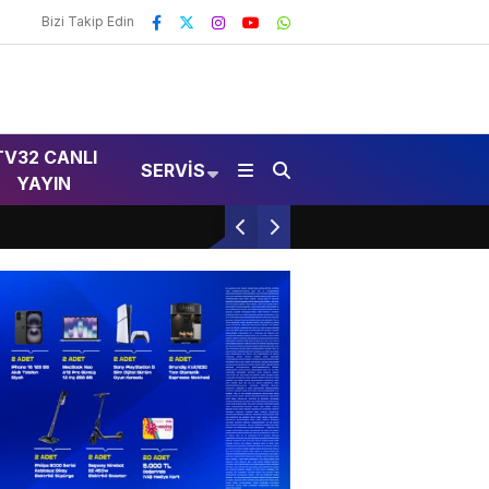
Bizi Takip Edin
TV32 CANLI
SERVIS
YAYIN
Isparta’da Üzücü Vefat