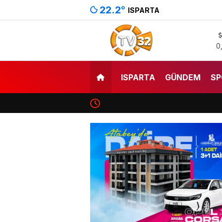
22.2
°
ISPARTA
0
ISPARTA
GÜNDEM
SP
Isparta’da Yol Yarışı Coşkusu