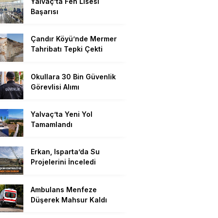
Yalvaç’ta Fen Lisesi
Başarısı
Çandır Köyü’nde Mermer
Tahribatı Tepki Çekti
Okullara 30 Bin Güvenlik
Görevlisi Alımı
Yalvaç’ta Yeni Yol
Tamamlandı
Erkan, Isparta’da Su
Projelerini İnceledi
Ambulans Menfeze
Düşerek Mahsur Kaldı