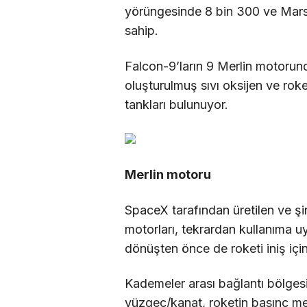
yörüngesinde 8 bin 300 ve Mars’
sahip.
Falcon-9’ların 9 Merlin motorund
oluşturulmuş sıvı oksijen ve roke
tankları bulunuyor.
Merlin motoru
SpaceX tarafından üretilen ve şirk
motorları, tekrardan kullanıma u
dönüşten önce de roketi iniş içi
Kademeler arası bağlantı bölges
yüzgeç/kanat, roketin basınç mer