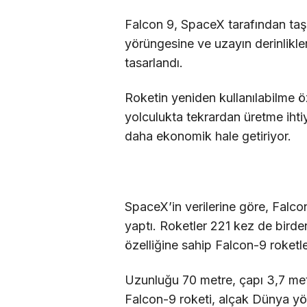
Falcon 9, SpaceX tarafından taş
yörüngesine ve uzayın derinlikler
tasarlandı.
Roketin yeniden kullanılabilme öze
yolculukta tekrardan üretme ihti
daha ekonomik hale getiriyor.
SpaceX’in verilerine göre, Falco
yaptı. Roketler 221 kez de birden
özelliğine sahip Falcon-9 roketl
Uzunluğu 70 metre, çapı 3,7 met
Falcon-9 roketi, alçak Dünya y