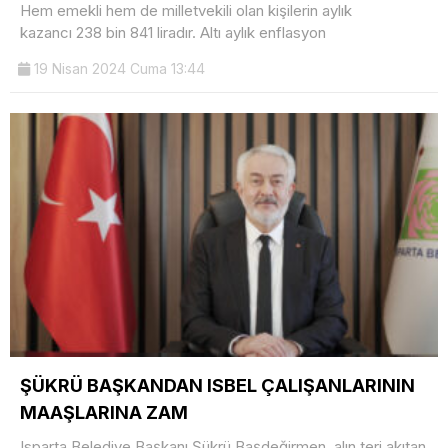
Hem emekli hem de milletvekili olan kişilerin aylık
kazancı 238 bin 841 liradır. Altı aylık enflasyon
19 Nisan 2024 Cuma 13:44
ŞÜKRÜ BAŞKANDAN ISBEL ÇALIŞANLARININ
MAAŞLARINA ZAM
Isparta Belediye Başkanı Şükrü Başdeğirmen, alın teri akıtan