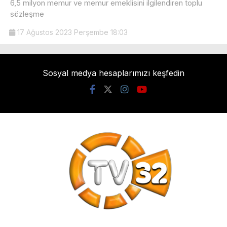
6,5 milyon memur ve memur emeklisini ilgilendiren toplu
sözleşme
17 Ağustos 2023 Perşembe 18:03
Sosyal medya hesaplarımızı keşfedin