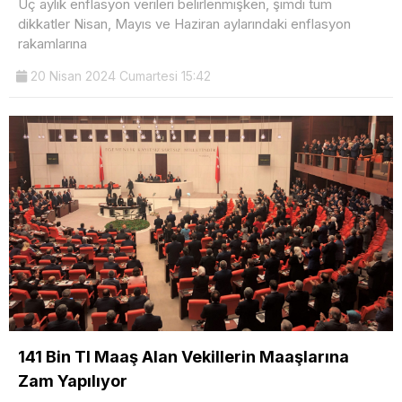
Üç aylık enflasyon verileri belirlenmişken, şimdi tüm
dikkatler Nisan, Mayıs ve Haziran aylarındaki enflasyon
rakamlarına
20 Nisan 2024 Cumartesi 15:42
141 Bin Tl Maaş Alan Vekillerin Maaşlarına
Zam Yapılıyor