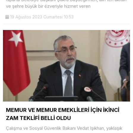
ve şehre büyük bir özveriyle hizmet veren
19 Ağustos 2023 Cumartesi 10:53
MEMUR VE MEMUR EMEKLİLERİ İÇİN İKİNCİ
ZAM TEKLİFİ BELLİ OLDU
Çalışma ve Sosyal Güvenlik Bakanı Vedat Işıkhan, yaklaşık