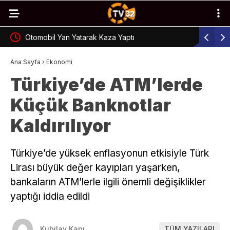
Otomobil Yan Yatarak Kaza Yaptı
Bağımlılık
Ana Sayfa
›
Ekonomi
Türkiye’de ATM’lerde
Küçük Banknotlar
Kaldırılıyor
Türkiye’de yüksek enflasyonun etkisiyle Türk
Lirası büyük değer kayıpları yaşarken,
bankaların ATM’lerle ilgili önemli değişiklikler
yaptığı iddia edildi
Kubilay Kapı
TÜM YAZILARI